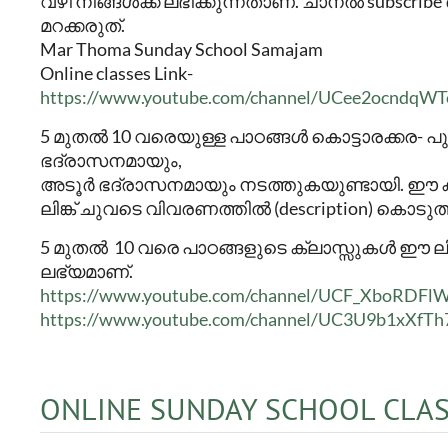
വഴി നിങ്ങൾക്ക് ലഭിക്കുന്നതാണ്. ചാനൽ subscri
മറക്കരുത്.
Mar Thoma Sunday School Samajam
Online classes Link-
https://www.youtube.com/channel/UCee2ocndqW
5 മുതൽ 10 വരെയുള്ള പാഠങ്ങൾ കൊട്ടാരക്കര- 
ഭദ്രാസനമായും,
അടൂർ ഭദ്രാസനമായും നടത്തുകയുണ്ടായി. ഈ ക
ലിങ്ക് ചുവടെ വിവരണത്തിൽ (description) കൊടുത്തി
5 മുതൽ 10 വരെ പാഠങ്ങളുടെ ക്ലാസ്സുകൾ ഈ ല
ലഭ്യമാണ്.
https://www.youtube.com/channel/UCF_XboRDF
https://www.youtube.com/channel/UC3U9b1xXfT
ONLINE SUNDAY SCHOOL CLAS