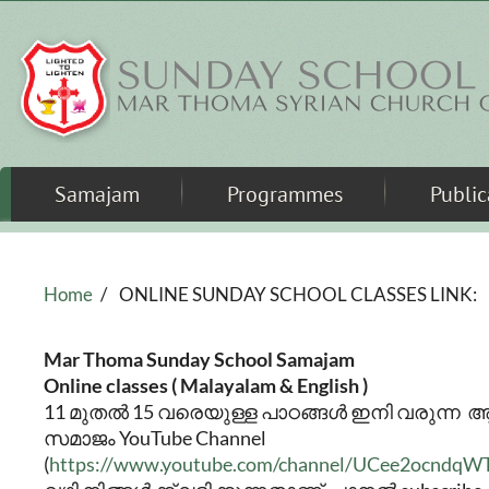
Skip to main content
Samajam
Programmes
Public
Home
/
ONLINE SUNDAY SCHOOL CLASSES LINK:
Mar Thoma Sunday School Samajam
Online classes ( Malayalam & English )
11 മുതൽ 15 വരെയുള്ള പാഠങ്ങൾ ഇനി വരുന്ന
സമാജം YouTube Channel
(
https://www.youtube.com/channel/UCee2ocndq